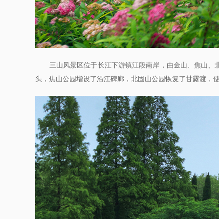
三山风景区位于长江下游镇江段南岸，由金山、焦山、北固
头，焦山公园增设了沿江碑廊，北固山公园恢复了甘露渡，